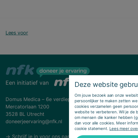
Lees voor
Een initiatief van
Deze website gebru
Om jouw bezoek aan onze website
Domus Medica – 6e verdieping
persoonlijker te maken zetten we
Mercatorlaan 1200
cookies verzamelen geen persoo
website te verbeteren. Wil je de
3528 BL Utrecht
om mensen die kanker hebben (g
doneerjeervaring@nfk.nl
dan voor alle cookies. Meer inform
cookie statement.
Lees meer ove
Schrijf je in voor ons panel