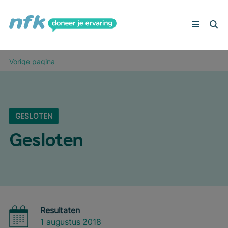
Peilingen
Vorige pagina
Deelnemers aan het woord
Veelgestelde vragen
Schrijf je in
GESLOTEN
Geslo­ten
Resultaten
1 augustus 2018