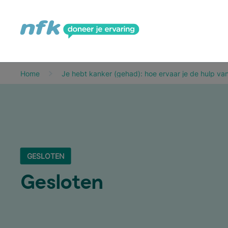
Home
Je hebt kanker (gehad): hoe ervaar je de hulp van
GESLOTEN
Geslo­ten