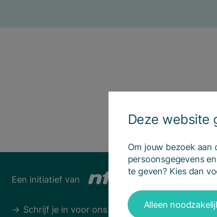
Deze website g
Om jouw bezoek aan on
persoonsgegevens en h
te geven? Kies dan voo
Een initiatief van
Alleen noodzakeli
Schrijf je in voor ons panel