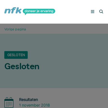
Peilingen
Vorige pagina
Deelnemers aan het woord
Veelgestelde vragen
Schrijf je in
GESLOTEN
Geslo­ten
Resultaten
1 november 2018