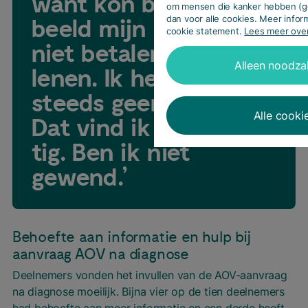
want kon bij­voor­
om mensen die kanker hebben (g
dan voor alle cookies. Meer inform
beeld mijn belas­ting
cookie statement.
Lees meer ove
niet beta­len. Ik moest
Alleen noodzak
lenen. Ik heb nog
steeds geen buf­fer.
Alle cooki
Dat vind ik echt las­
tig. Ben ik niet
gewend.’
Behoefte aan informatie en hulp bij
aanvraag AOV na diagnose
Deelnemers vonden het invullen van de AOV-aanvraag
na diagnose moeilijk. Bijna vier op de tien deelnemers
had behoefte aan meer informatie en een derde heeft