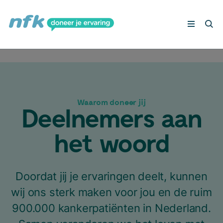
Peilingen
Deelnemers aan het woord
Veelgestelde vragen
Schrijf je in
Waarom doneer jij
Deel­ne­mers aan
het woord
Doordat jij je ervaringen deelt, kunnen
wij ons sterk maken voor jou en de ruim
900.000 kankerpatiënten in Nederland.