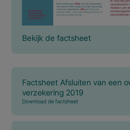
Bekijk de factsheet
Facts­heet Afslui­ten van een over­
ver­ze­ke­ring
2019
Download de factsheet