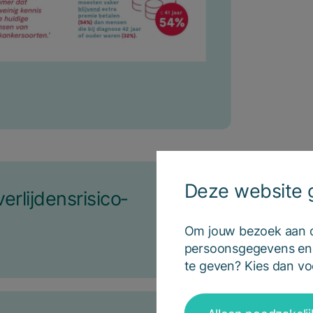
Deze website g
lij­dens­ri­si­co­
Om jouw bezoek aan on
persoonsgegevens en h
te geven? Kies dan voo