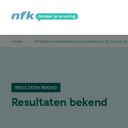
Home
Afsluiten overlijdensrisicoverzekering bij (risico op
RESULTATEN BEKEND
Resul­ta­ten bekend