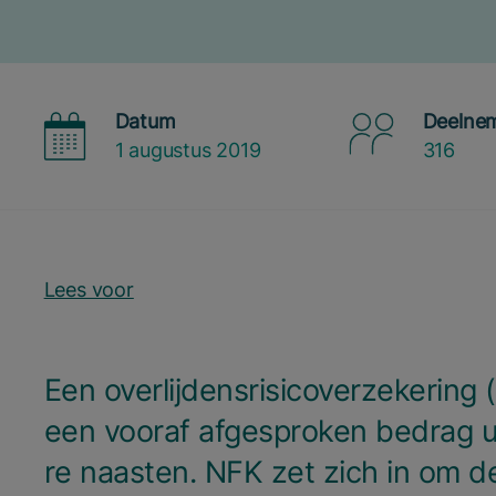
Datum
Deelne
1 augustus 2019
316
Lees voor
Een over­lij­dens­ri­si­co­ver­ze­ke­ring (
een voor­af afge­spro­ken bedrag u
re naas­ten.
NFK
zet zich in om d