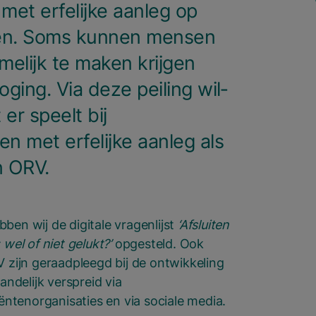
t erfe­lij­ke aan­leg op
ten. Soms kun­nen men­sen
e­lijk te maken krij­gen
o­ging. Via deze pei­ling wil­
er speelt bij
 met erfe­lij­ke aan­leg als
n
ORV
.
bben wij de digitale vragenlijst
‘Afsluiten
 wel of niet gelukt?’
opgesteld. Ook
 zijn geraadpleegd bij de ontwikkeling
landelijk verspreid via
ëntenorganisaties en via sociale media.