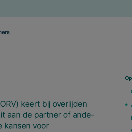
mers
Op
ORV
) keert bij over­lij­den
it aan de part­ner of ande­
e kan­sen voor