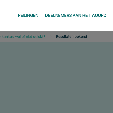
PEILINGEN
DEELNEMERS AAN HET WOORD
) kanker: wel of niet gelukt?
Resultaten bekend