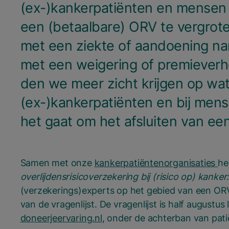
(ex-)kankerpatiënten en men­sen me
een (betaal­ba­re)
ORV
te ver­gro­
met een ziek­te of aan­doe­ning nam
met een wei­ge­ring of pre­mie­ver­h
den we meer zicht krij­gen op wat 
(ex-)kankerpatiënten en bij men­sen
het gaat om het afslui­ten van ee
Samen met onze
kankerpatiëntenorganisaties
he
overlijdensrisicoverzekering bij (risico op) kanker:
(verzekerings)experts op het gebied van een ORV
van de vragenlijst. De vragenlijst is half augustus 
doneerjeervaring.nl
, onder de achterban van pati