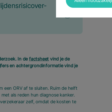
Alleen noodzakeli
­dens­ri­si­co­ver­
derzoek. In de
factsheet
vind je de
ijfers en achtergrondinformatie vind je
m een ORV af te sluiten. Ruim de helft
 met als reden hun diagnose kanker.
verzekeraar zelf, omdat de kosten te