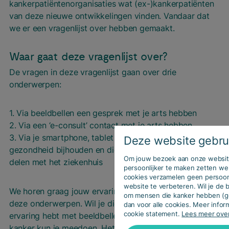
kankerpatiëntenorganisaties wat (ex-)kankerpatiënten
van deze nieuwe ontwikkelingen vinden. Vandaar dat
we er een vragenlijst over hebben gemaakt.
Waar gaat deze vragenlijst over?
De vragen in deze vragenlijst gaan over drie
onderwerpen:
1. Via beeldbellen een gesprek met je arts hebben
2. Via een ‘e-consult’ contact met je arts hebben
3. Via je smartphone, tablet of ander apparaat jouw
Deze website gebru
gezondheid bijhouden en die informatie eventueel
Om jouw bezoek aan onze website
delen met het ziekenhuis
persoonlijker te maken zetten we
cookies verzamelen geen persoo
website te verbeteren. Wil je de
We horen graag jouw ervaring én jouw mening over
om mensen die kanker hebben (g
deze onderwerpen. Wil je die delen? Ook als je geen
dan voor alle cookies. Meer inform
cookie statement.
Lees meer ove
ervaring hebt met beeldbellen, e-consult of apps bij
kanker kun je meedoen. Het invullen van deze