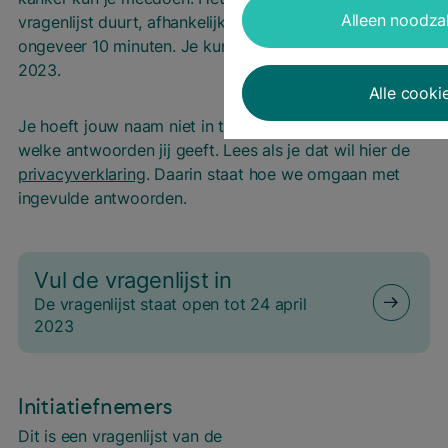
Alleen noodzak
vragenlijst duurt, afhankelijk van jouw ervaringen,
ongeveer 10 minuten. Je kunt deelnemen tot 24 april
2023.
Alle cooki
Je hoeft jouw naam niet in te vullen. Wij weten dus niet
welke antwoorden jij geeft. Lees als je dat wil hier de
privacyverklaring
. Daarin staat hoe we omgaan met
ingevulde antwoorden.
Vul de vra­gen­lijst in
De vragenlijst staat open tot 24 april
2023
Initiatiefnemers
D
it is een vragenlijst van de