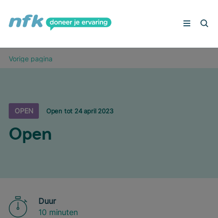
Peilingen
Vorige pagina
Deelnemers aan het woord
Veelgestelde vragen
Schrijf je in
OPEN
Open tot 24 april 2023
Open
Duur
10 minuten