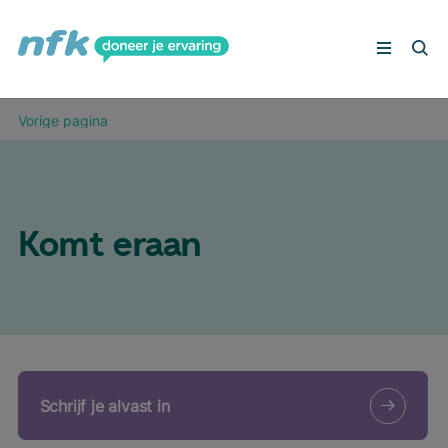
Peilingen
Vorige pagina
Deelnemers aan het woord
Veelgestelde vragen
Schrijf je in
Komt eraan
Schrijf je alvast in