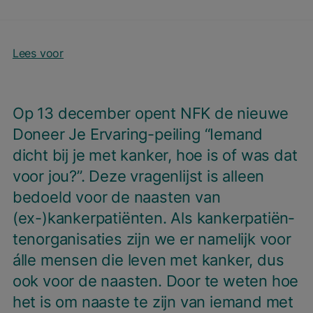
Lees voor
Op
13
decem­ber opent
NFK
de nieu­we
Doneer Je Erva­ring-pei­ling
“
Iemand
dicht bij je met kan­ker, hoe is of was dat
voor jou?”. Deze vra­gen­lijst is alleen
bedoeld voor de naas­ten van
(ex-)kankerpatiënten. Als kan­ker­pa­ti­ën­
ten­or­ga­ni­sa­ties zijn we er name­lijk voor
álle men­sen die leven met kan­ker, dus
ook voor de naas­ten. Door te weten hoe
het is om naas­te te zijn van iemand met