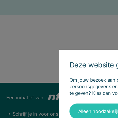
Deze website g
Om jouw bezoek aan on
persoonsgegevens en h
te geven? Kies dan voo
Een initiatief van
Alleen noodzakeli
Schrijf je in voor ons panel